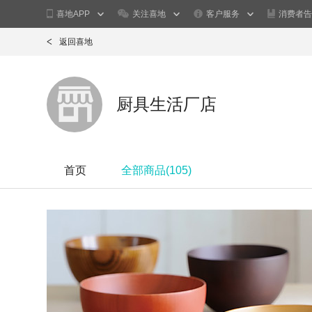
喜地APP
关注喜地
客户服务
消费者告
返回喜地
厨具生活厂店
首页
全部商品(
105
)