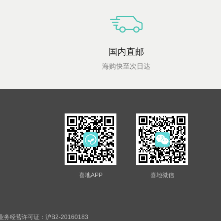
国内直邮
海购快至次日达
喜地APP
喜地微信
务经营许可证：沪B2-20160183