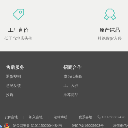
工厂直价
原产纯品
低于当地店头价
杜绝假货入侵
售后服务
招商合作
退货规则
成为代表商
意见反馈
工厂入驻
投诉
推荐商品
了解喜地
|
加入喜地
|
法律声明
|
联系喜地
021-58382428
沪公网安备 31011502004484号
沪ICP备16005603号
增值电信业